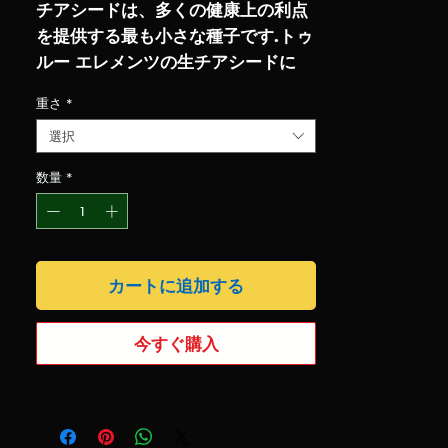
チアシードは、多くの健康上の利点
を提供する最も小さな種子です.トゥ
ルー エレメンツの生チアシードに
は、身体全体の機能に不可欠な栄養
重さ
*
素とビタミンが豊富に含まれていま
選択
す。これらは、オメガ 3 およびオメ
ガ 6 脂肪酸の優れた供給源です。チ
数量
*
アシードは、繊維とタンパク質の組
み合わせであり、そのすべてが満腹
感を促進します。これらは多くの液
体を吸収し、胃の中で膨張すること
カートに追加する
ができ、食欲を抑制し、早すぎる空
腹感を防ぎ、むちゃ食いを防ぎます.
今すぐ購入
チアシードの消費は、血中の糖レベ
ルを調節する可能性があります.それ
らは、インスリン調節の促進に役立
ちます。チアシードは、フリーラジ