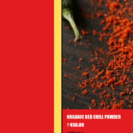
ORGANIC RED CHILL POWDER
価格
₹450.00