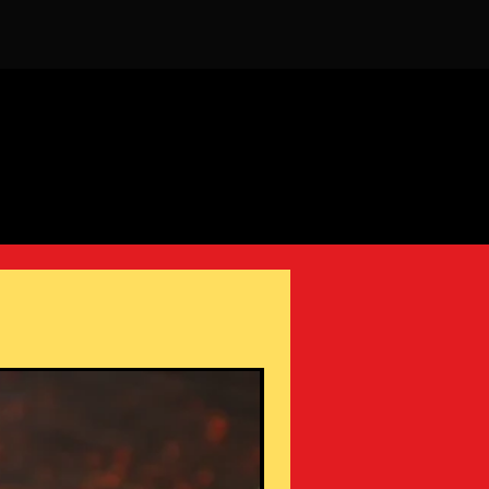
カルと戦うことができる抗酸化物質
の優れた供給源です.
機能と詳細
1) Calcium Rich :- これらのチアシー
ドは、ミネラルの骨密度を改善し、
筋肉を強化するのに役立つカルシウ
ムの最も豊富な供給源です.
2) カロリーが低い :- チアシードはカ
ロリーとコレステロールが低く、血
糖値を下げて血糖値の急上昇を防ぐ
のに役立つコレステロールを下げる
のに役立ちます。
3) 食物繊維たっぷり : - 豊富な食物
繊維源であるチアシードは満腹感を