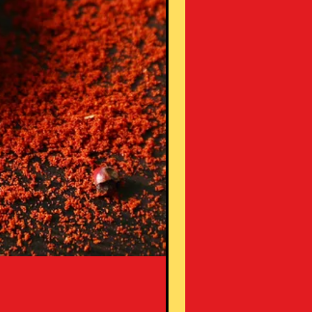
INDIAN TARMARIC
価格
₹200.00