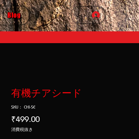
Blog
ログイン
有機チアシード
SKU： CHI-SE
価
₹499.00
格
消費税抜き