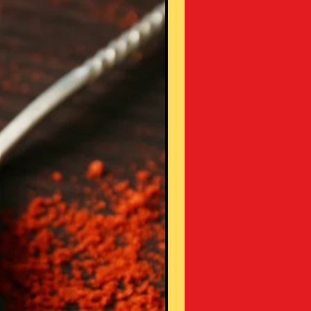
与え、むちゃ食いを防ぎます。
4) オメガが豊富:- チアシードはオメ
ガ脂肪、特にオメガ 3 とオメガ 6 脂
肪、特に髪と肌の健康に良いオメガ
3 とオメガ 6 脂肪酸が非常に豊富で
す。
5) 豊富な酸化防止剤 :- 酸化防止剤の
豊富な供給源であるため、フリーラ
ジカルによる損傷による皮膚の早期
老化を防ぐのに役立ちます。